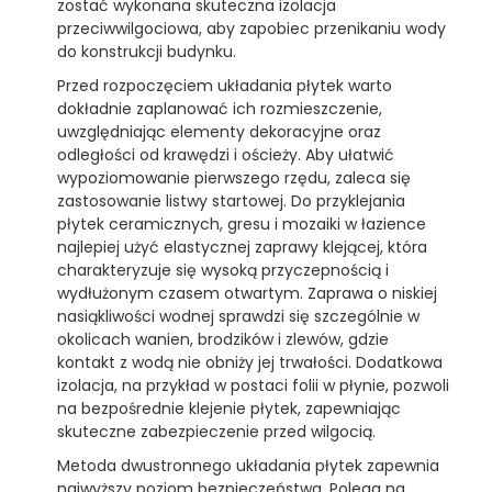
zostać wykonana skuteczna izolacja
przeciwwilgociowa, aby zapobiec przenikaniu wody
do konstrukcji budynku.
Przed rozpoczęciem układania płytek warto
dokładnie zaplanować ich rozmieszczenie,
uwzględniając elementy dekoracyjne oraz
odległości od krawędzi i ościeży. Aby ułatwić
wypoziomowanie pierwszego rzędu, zaleca się
zastosowanie listwy startowej. Do przyklejania
płytek ceramicznych, gresu i mozaiki w łazience
najlepiej użyć elastycznej zaprawy klejącej, która
charakteryzuje się wysoką przyczepnością i
wydłużonym czasem otwartym. Zaprawa o niskiej
nasiąkliwości wodnej sprawdzi się szczególnie w
okolicach wanien, brodzików i zlewów, gdzie
kontakt z wodą nie obniży jej trwałości. Dodatkowa
izolacja, na przykład w postaci folii w płynie, pozwoli
na bezpośrednie klejenie płytek, zapewniając
skuteczne zabezpieczenie przed wilgocią.
Metoda dwustronnego układania płytek zapewnia
najwyższy poziom bezpieczeństwa. Polega na