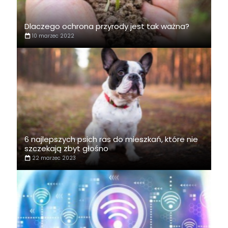
Dlaczego ochrona przyrody jest tak ważna?
10 marzec 2022
6 najlepszych psich ras do mieszkań, które nie
szczekają zbyt głośno
22 marzec 2023