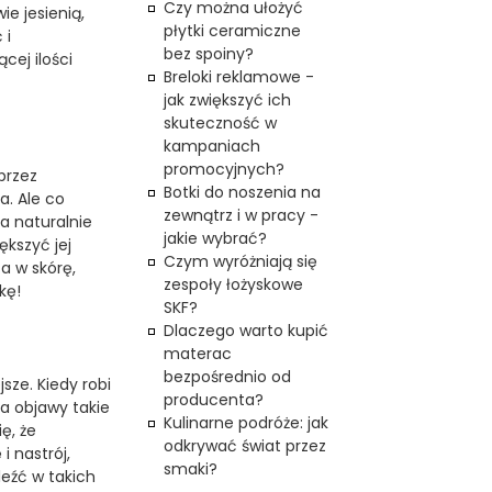
Czy można ułożyć
e jesienią,
płytki ceramiczne
 i
bez spoiny?
cej ilości
Breloki reklamowe -
jak zwiększyć ich
skuteczność w
kampaniach
promocyjnych?
przez
Botki do noszenia na
a. Ale co
zewnątrz i w pracy -
ła naturalnie
jakie wybrać?
ększyć jej
Czym wyróżniają się
a w skórę,
zespoły łożyskowe
kę!
SKF?
Dlaczego warto kupić
materac
bezpośrednio od
sze. Kiedy robi
producenta?
na objawy takie
Kulinarne podróże: jak
ę, że
odkrywać świat przez
i nastrój,
smaki?
leźć w takich