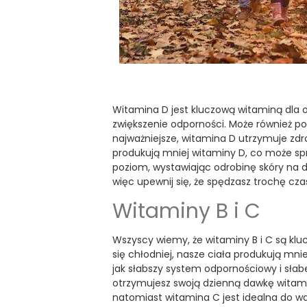
Witamina D jest kluczową witaminą dl
zwiększenie odporności. Może również po
najważniejsze, witamina D utrzymuje zdro
produkują mniej witaminy D, co może spr
poziom, wystawiając odrobinę skóry na d
więc upewnij się, że spędzasz trochę cza
Witaminy B i C
Wszyscy wiemy, że witaminy B i C są kluc
się chłodniej, nasze ciała produkują mni
jak słabszy system odpornościowy i słabe
otrzymujesz swoją dzienną dawkę witamin 
natomiast witamina C jest idealna do wal