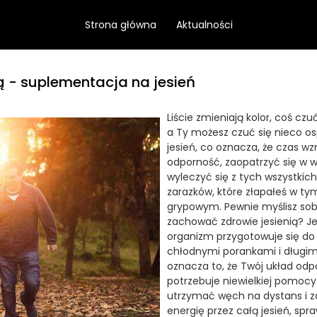
Strona główna
Aktualności
ą - suplementacja na jesień
Liście zmieniają kolor, coś czu
a Ty możesz czuć się nieco os
jesień, co oznacza, że czas w
odporność, zaopatrzyć się w w
wyleczyć się z tych wszystki
zarazków, które złapałeś w ty
grypowym. Pewnie myślisz sobi
zachować zdrowie jesienią? Je
organizm przygotowuje się do 
chłodnymi porankami i długim
oznacza to, że Twój układ od
potrzebuje niewielkiej pomocy.
utrzymać węch na dystans i 
energię przez całą jesień, spr