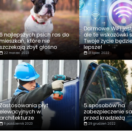
Darmowe WiFi jest
6 najlepszych psich ras do
ale te wskazówki 
mieszkań, które nie
Twoje życie będzie
szczekają zbyt głośno
lepsze!
22 marzec 2023
21 lipiec 2022
Zastosowania płyt
5 sposobów na
elewacyjnych w
zabezpieczenie 
architekturze
przed kradzieżą
11 październik 2023
29 grudzień 2022