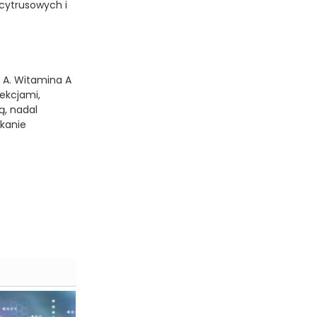
 cytrusowych i
y A. Witamina A
fekcjami,
ą, nadal
skanie