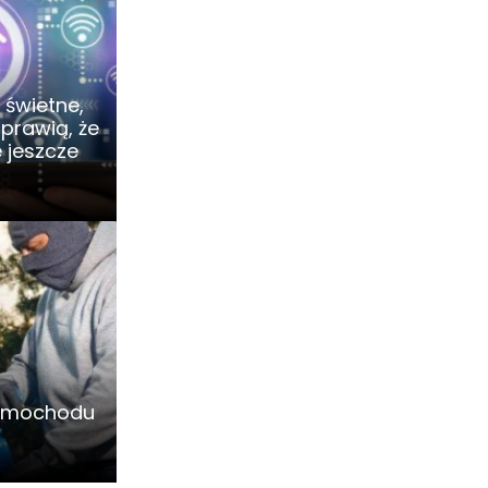
 świetne,
sprawią, że
 jeszcze
samochodu