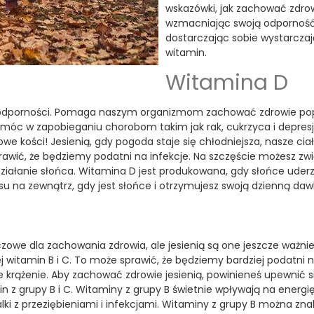
wskazówki, jak zachować zdrowi
wzmacniając swoją odporność
dostarczając sobie wystarczają
witamin.
Witamina D
a odporności. Pomaga naszym organizmom zachować zdrowie po
móc w zapobieganiu chorobom takim jak rak, cukrzyca i depresj
we kości! Jesienią, gdy pogoda staje się chłodniejsza, nasze cia
awić, że będziemy podatni na infekcje. Na szczęście możesz zwi
ziałanie słońca. Witamina D jest produkowana, gdy słońce uderz
su na zewnątrz, gdy jest słońce i otrzymujesz swoją dzienną daw
zowe dla zachowania zdrowia, ale jesienią są one jeszcze ważniej
ej witamin B i C. To może sprawić, że będziemy bardziej podatni 
 krążenie. Aby zachować zdrowie jesienią, powinieneś upewnić si
z grupy B i C. Witaminy z grupy B świetnie wpływają na energię 
ki z przeziębieniami i infekcjami. Witaminy z grupy B można zna