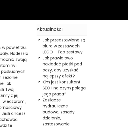
Aktualności
Jak przedstawiane są
biura w zestawach
ć w powietrzu,
LEGO - Top zestawy
pały. Nadeszła
Jak prawidłowo
zmocnić swoją
nakładać płatki pod
itaminy i
oczy, aby uzyskać
ch paskudnych
najlepszy efekt?
m sezonie
Kim jest konsultant
e: jak
SEO i na czym polega
śli Twój
jego praca?
zimy z jej
Zasilacze
i wieczorami,
hydrauliczne –
pornościowy
budowa, zasady
 Jeśli chcesz
działania,
zachować
zastosowanie
awdź te