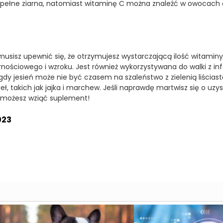
 i pełne ziarna, natomiast witaminę C można znaleźć w owocach
 musisz upewnić się, że otrzymujesz wystarczającą ilość witamin
nościowego i wzroku. Jest również wykorzystywana do walki z in
 gdy jesień może nie być czasem na szaleństwo z zielenią liściast
, takich jak jajka i marchew. Jeśli naprawdę martwisz się o uzy
e możesz wziąć suplement!
023