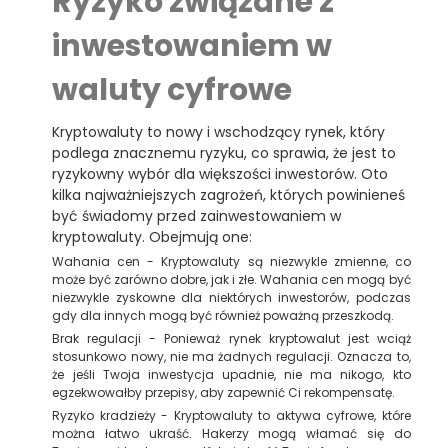
Ryzyko związane z
inwestowaniem w
waluty cyfrowe
Kryptowaluty to nowy i wschodzący rynek, który
podlega znacznemu ryzyku, co sprawia, że jest to
ryzykowny wybór dla większości inwestorów. Oto
kilka najważniejszych zagrożeń, których powinieneś
być świadomy przed zainwestowaniem w
kryptowaluty. Obejmują one:
Wahania cen - Kryptowaluty są niezwykle zmienne, co
może być zarówno dobre, jak i złe. Wahania cen mogą być
niezwykle zyskowne dla niektórych inwestorów, podczas
gdy dla innych mogą być również poważną przeszkodą.
Brak regulacji - Ponieważ rynek kryptowalut jest wciąż
stosunkowo nowy, nie ma żadnych regulacji. Oznacza to,
że jeśli Twoja inwestycja upadnie, nie ma nikogo, kto
egzekwowałby przepisy, aby zapewnić Ci rekompensatę.
Ryzyko kradzieży - Kryptowaluty to aktywa cyfrowe, które
można łatwo ukraść. Hakerzy mogą włamać się do