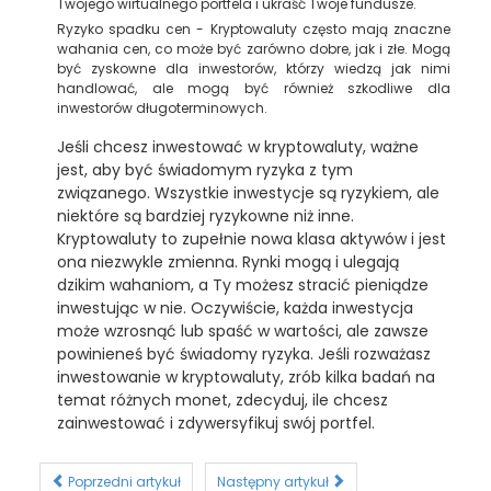
Twojego wirtualnego portfela i ukraść Twoje fundusze.
Ryzyko spadku cen - Kryptowaluty często mają znaczne
wahania cen, co może być zarówno dobre, jak i złe. Mogą
być zyskowne dla inwestorów, którzy wiedzą jak nimi
handlować, ale mogą być również szkodliwe dla
inwestorów długoterminowych.
Jeśli chcesz inwestować w kryptowaluty, ważne
jest, aby być świadomym ryzyka z tym
związanego. Wszystkie inwestycje są ryzykiem, ale
niektóre są bardziej ryzykowne niż inne.
Kryptowaluty to zupełnie nowa klasa aktywów i jest
ona niezwykle zmienna. Rynki mogą i ulegają
dzikim wahaniom, a Ty możesz stracić pieniądze
inwestując w nie. Oczywiście, każda inwestycja
może wzrosnąć lub spaść w wartości, ale zawsze
powinieneś być świadomy ryzyka. Jeśli rozważasz
inwestowanie w kryptowaluty, zrób kilka badań na
temat różnych monet, zdecyduj, ile chcesz
zainwestować i zdywersyfikuj swój portfel.
Poprzedni artykuł
Następny artykuł