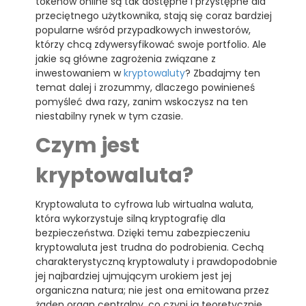
tokenów online są tak dostępne i przystępne dla
przeciętnego użytkownika, stają się coraz bardziej
popularne wśród przypadkowych inwestorów,
którzy chcą zdywersyfikować swoje portfolio. Ale
jakie są główne zagrożenia związane z
inwestowaniem w
kryptowaluty
? Zbadajmy ten
temat dalej i zrozummy, dlaczego powinieneś
pomyśleć dwa razy, zanim wskoczysz na ten
niestabilny rynek w tym czasie.
Czym jest
kryptowaluta?
Kryptowaluta to cyfrowa lub wirtualna waluta,
która wykorzystuje silną kryptografię dla
bezpieczeństwa. Dzięki temu zabezpieczeniu
kryptowaluta jest trudna do podrobienia. Cechą
charakterystyczną kryptowaluty i prawdopodobnie
jej najbardziej ujmującym urokiem jest jej
organiczna natura; nie jest ona emitowana przez
żaden organ centralny, co czyni ją teoretycznie